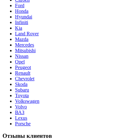
Ford
Honda
Hyundai
Infiniti
Kia
Land Rover
Mazda
Mercedes
Mitsubishi
Nissan
Opel
Peugeot
Renault
Chevrolet
Skoda
Subaru
Toyota
Volkswagen
Volvo
ВАЗ
Lexus
Porsche
Отзывы клиентов