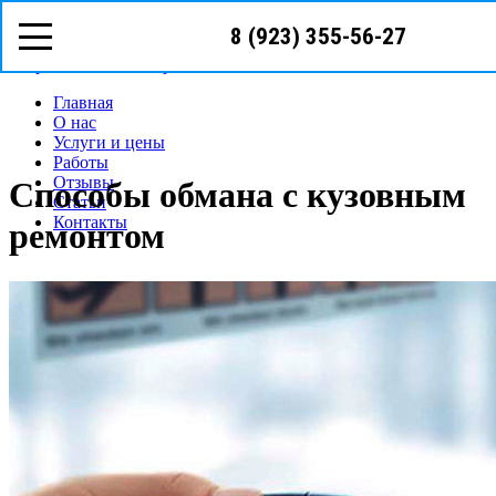
8 (923) 355-56-27
Режим работы: с пн-вс (10
00
- 19
00
)
Предварительная запись
Запрос звонка мастера
Главная
О нас
Услуги и цены
Работы
Отзывы
Способы обмана с кузовным
Статьи
Контакты
ремонтом