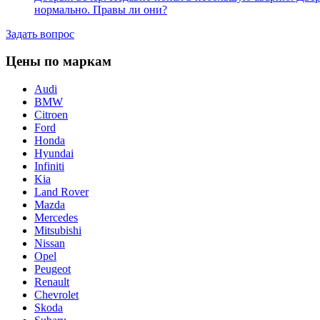
нормально. Правы ли они?
Задать вопрос
Цены по маркам
Audi
BMW
Citroen
Ford
Honda
Hyundai
Infiniti
Kia
Land Rover
Mazda
Mercedes
Mitsubishi
Nissan
Opel
Peugeot
Renault
Chevrolet
Skoda