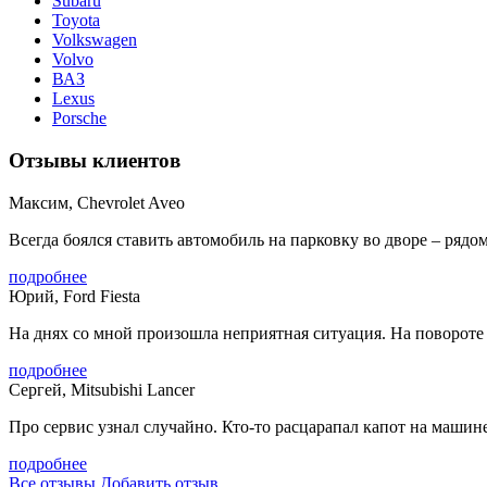
Subaru
Toyota
Volkswagen
Volvo
ВАЗ
Lexus
Porsche
Отзывы клиентов
Максим, Chevrolet Aveo
Всегда боялся ставить автомобиль на парковку во дворе – рядом
подробнее
Юрий, Ford Fiesta
На днях со мной произошла неприятная ситуация. На повороте с
подробнее
Сергей, Mitsubishi Lancer
Про сервис узнал случайно. Кто-то расцарапал капот на машине,
подробнее
Все отзывы
Добавить отзыв