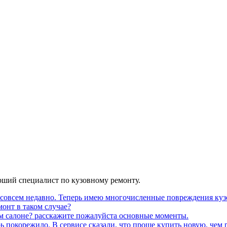
арший специалист по кузовному ремонту.
 совсем недавно. Теперь имею многочисленные повреждения кузо
монт в таком случае?
ем салоне? расскажите пожалуйста основные моменты.
 покорежило. В сервисе сказали, что проще купить новую, чем р