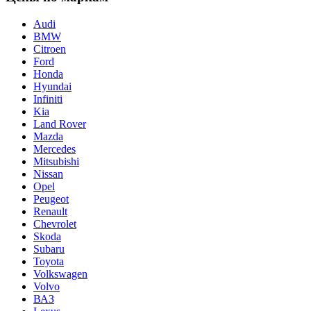
Audi
BMW
Citroen
Ford
Honda
Hyundai
Infiniti
Kia
Land Rover
Mazda
Mercedes
Mitsubishi
Nissan
Opel
Peugeot
Renault
Chevrolet
Skoda
Subaru
Toyota
Volkswagen
Volvo
ВАЗ