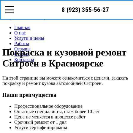
8 (923) 355-56-27
Режим работы: с пн-вс (10
00
- 19
00
)
Предварительная запись
Запрос звонка мастера
Главная
О нас
Услуги и цены
Работы
Отзывы
Покраска и кузовной ремонт
Статьи
Контакты
Ситроен в Красноярске
На этой странице вы можете ознакомиться с ценами, заказать
покраску и ремонт кузова автомобилей Ситроен.
Наши преимущества
Профессиональное оборудование
Опытные специалисты, стаж более 10 лет
Цена не меняется в процессе работ
Срочный ремонт от 1 дня
Услуги сертифицированы