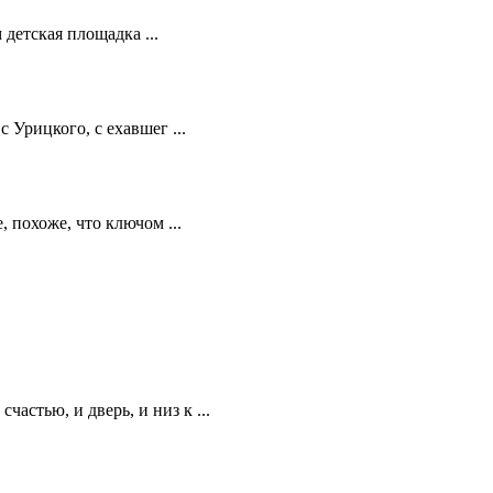
 детская площадка ...
 Урицкого, с ехавшег ...
 похоже, что ключом ...
астью, и дверь, и низ к ...