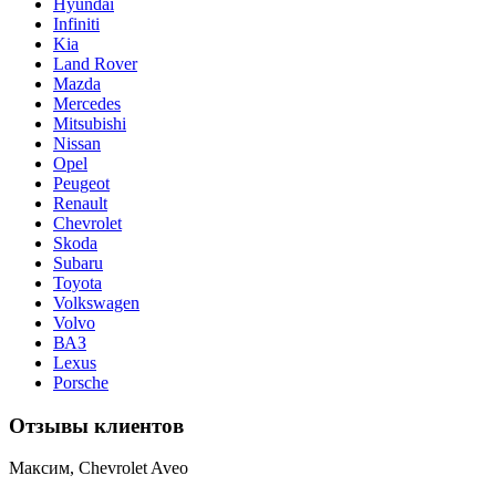
Hyundai
Infiniti
Kia
Land Rover
Mazda
Mercedes
Mitsubishi
Nissan
Opel
Peugeot
Renault
Chevrolet
Skoda
Subaru
Toyota
Volkswagen
Volvo
ВАЗ
Lexus
Porsche
Отзывы клиентов
Максим, Chevrolet Aveo