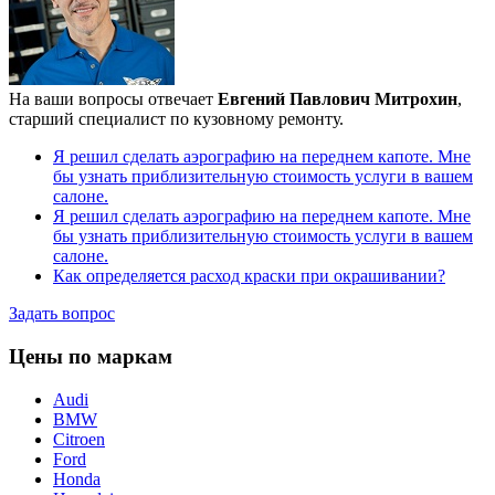
На ваши вопросы отвечает
Евгений Павлович Митрохин
,
старший специалист по кузовному ремонту.
Я решил сделать аэрографию на переднем капоте. Мне
бы узнать приблизительную стоимость услуги в вашем
салоне.
Я решил сделать аэрографию на переднем капоте. Мне
бы узнать приблизительную стоимость услуги в вашем
салоне.
Как определяется расход краски при окрашивании?
Задать вопрос
Цены по маркам
Audi
BMW
Citroen
Ford
Honda