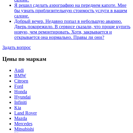
Я решил сделать аэрографию на переднем капоте. Мне
бы узнать приблизительную стоимость услуги в вашем
салоне.
Добрый вечер. Недавно попал в небольшую аварию.
Дверь покорежило. В сервисе сказали, что проще купить
новую, чем ремонтировать. Хотя, закрывается и
открывается она нормально. Правы ли они?
Задать вопрос
Цены по маркам
Audi
BMW
Citroen
Ford
Honda
Hyundai
Infiniti
Kia
Land Rover
Mazda
Mercedes
Mitsubishi