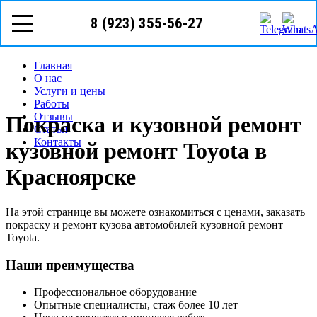
8 (923) 355-56-27
Режим работы: с пн-вс (10
00
- 19
00
)
Предварительная запись
Запрос звонка мастера
Главная
О нас
Услуги и цены
Работы
Отзывы
Покраска и кузовной ремонт
Статьи
Контакты
кузовной ремонт Toyota в
Красноярске
На этой странице вы можете ознакомиться с ценами, заказать
покраску и ремонт кузова автомобилей кузовной ремонт
Toyota.
Наши преимущества
Профессиональное оборудование
Опытные специалисты, стаж более 10 лет